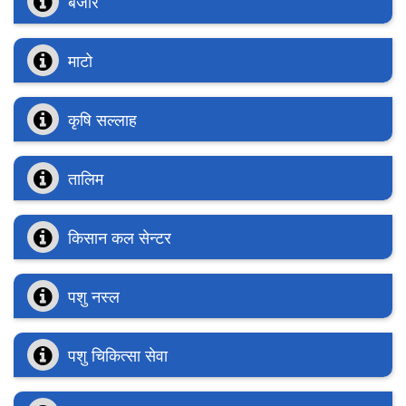
बजार
माटो
कृषि सल्लाह
तालिम
किसान कल सेन्टर
पशु नस्ल
पशु चिकित्सा सेवा