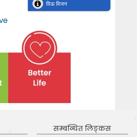
विऊ विजन
ive
सम्बन्धित लिङ्कस