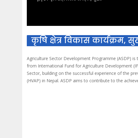
कृषि क्षेत्र विकास कार्यक्रम, सुर
Agriculture Sector Development Programme (ASDP) is t
from International Fund for Agriculture Development (I
Sector, building on the successful experience of the pre
(HVAP) in Nepal. ASDP aims to contribute to the achie
insecurity amongst women and men in hill and mountain 
Development (MoALD) is the main executing agency of 
July 2018 for a period of six years. Goal of the ASDP i
and men in hill and mountain areas of Karnali Province
of smallholders and disadvantaged rural groups involve
value agriculture value chains.