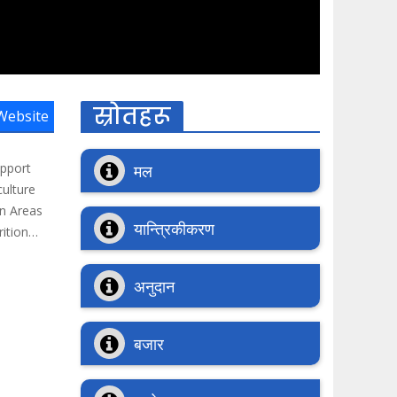
स्रोतहरू
 Website
upport
मल
culture
in Areas
यान्त्रिकीकरण
ition
ted from
अनुदान
g women
security
ed high
बजार