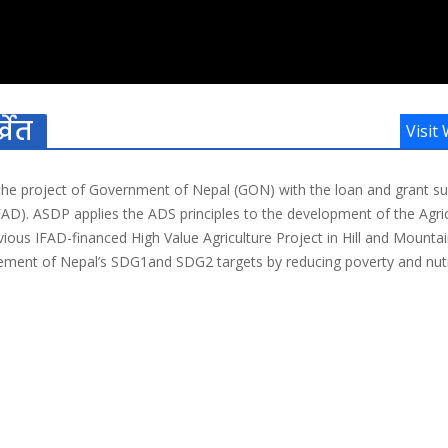
्खेत
Visit
he project of Government of Nepal (GON) with the loan and grant s
FAD). ASDP applies the ADS principles to the development of the Agri
vious IFAD-financed High Value Agriculture Project in Hill and Mounta
vement of Nepal’s SDG1and SDG2 targets by reducing poverty and nutr
areas of Karnali Province. The Ministry of Agriculture and Livestock
ASDP, with total funding of USD 68 million and implementation star
s to contribute to the reduction of poverty and food insecurity amon
. The Development Objective is to contribute to the income and food 
d in commercially-oriented production and marketing system in select