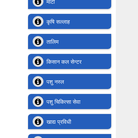
माटो
कृषि सल्लाह
तालिम
किसान कल सेन्टर
पशु नस्ल
पशु चिकित्सा सेवा
खाद्य प्रविधी