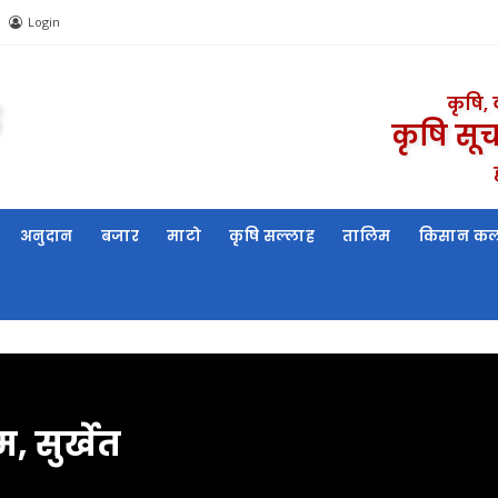
Login
कृषि,
कृषि सूच
अनुदान
बजार
माटो
कृषि सल्लाह
तालिम
किसान कल 
म, सुर्खेत