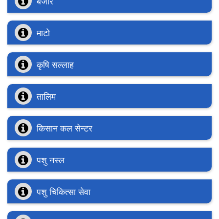
बजार
माटो
कृषि सल्लाह
तालिम
किसान कल सेन्टर
पशु नस्ल
पशु चिकित्सा सेवा